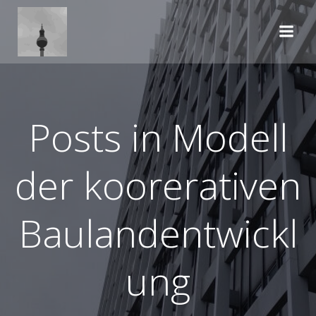
Zum
Inhalt
springen
Posts in Modell
der koorerativen
Baulandentwickl
ung